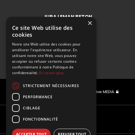
JURA LEMAN BETON
×
BUREAUX ADMINISTRATIFS
Ce site Web utilise des
cookies
175 Rue de l'Aiglette Sud
F-01170 Gex
Notre site Web utilise des cookies pour
améliorer l'expérience utilisateur. En
utilisant notre site Web, vous pouvez
T. +33 4 50 20 82 22
accepter ou refuser certains cookies
conformément à notre Politique de
confidentialité.
En savoir plus
STRICTEMENT NÉCESSAIRES
© 2026 Rock & Wall - Réalisé par
Interactive MEDIA
.
PERFORMANCE
CIBLAGE
FONCTIONNALITÉ
ACCEPTER TOUT
REFUSER TOUT